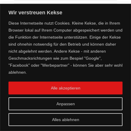
Wir verstreuen Kekse
Diese Internetseite nutzt Cookies. Kleine Kekse, die in Ihrem
Browser lokal auf Ihrem Computer abgespeichert werden und
die Funktion der Internetseite unterstützen. Einige der Kekse
sind ohnehin notwendig für den Betrieb und können daher
nicht abgelehnt werden. Andere Kekse - mit anderen
Geschmacksrichtungen wie zum Bespiel "Google",
"Facebook" oder "Werbepartner" - können Sie aber sehr wohl
ablehnen.
Alle akzeptieren
Datenschutz
Datenschutzhinweis: Mit der Nutzung dieses
Anpassen
Formulars erklären Sie sich mit der Speicherung
und Verarbeitung ihrer Daten, wie IP-Adresse,
Alles ablehnen
Email oder Namen durch diese Website